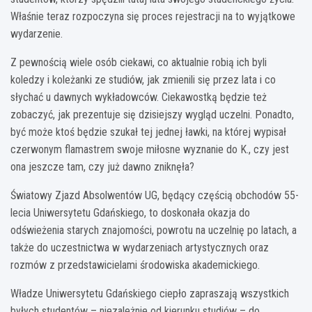
Właśnie teraz rozpoczyna się proces rejestracji na to wyjątkowe
wydarzenie.
Z pewnością wiele osób ciekawi, co aktualnie robią ich byli
koledzy i koleżanki ze studiów, jak zmienili się przez lata i co
słychać u dawnych wykładowców. Ciekawostką będzie też
zobaczyć, jak prezentuje się dzisiejszy wygląd uczelni. Ponadto,
być może ktoś będzie szukał tej jednej ławki, na której wypisał
czerwonym flamastrem swoje miłosne wyznanie do K., czy jest
ona jeszcze tam, czy już dawno zniknęła?
Światowy Zjazd Absolwentów UG, będący częścią obchodów 55-
lecia Uniwersytetu Gdańskiego, to doskonała okazja do
odświeżenia starych znajomości, powrotu na uczelnię po latach, a
także do uczestnictwa w wydarzeniach artystycznych oraz
rozmów z przedstawicielami środowiska akademickiego.
Władze Uniwersytetu Gdańskiego ciepło zapraszają wszystkich
byłych studentów – niezależnie od kierunku studiów – do