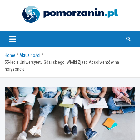
Skip
to
content
pomorzanin.pl
Home
Aktualności
55-lecie Uniwersytetu Gdańskiego: Wielki Zjazd Absolwentów na
horyzoncie