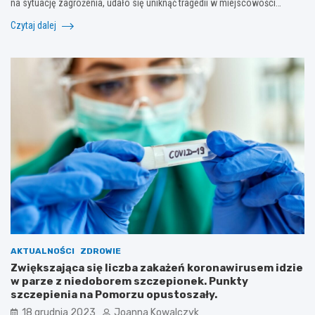
na sytuację zagrożenia, udało się uniknąć tragedii w miejscowości…
Czytaj dalej
AKTUALNOŚCI
ZDROWIE
Zwiększająca się liczba zakażeń koronawirusem idzie
w parze z niedoborem szczepionek. Punkty
szczepienia na Pomorzu opustoszały.
18 grudnia 2023
Joanna Kowalczyk