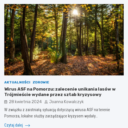
AKTUALNOŚCI
ZDROWIE
Wirus ASF na Pomorzu: zalecenie unikania lasów w
Trójmieście wydane przez sztab kryzysowy
28 kwietnia 2024
Joanna Kowalczyk
W związku z zaistniałą sytuacją dotyczącą wirusa ASF na terenie
Pomorza, lokalne służby zarządzające kryzysem wydały…
Czytaj dalej