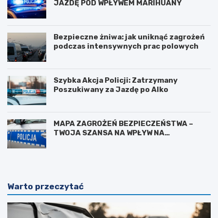
JAZDĘ POD WPŁYWEM MARIHUANY
Bezpieczne żniwa: jak uniknąć zagrożeń
podczas intensywnych prac polowych
Szybka Akcja Policji: Zatrzymany
Poszukiwany za Jazdę po Alko
MAPA ZAGROŻEŃ BEZPIECZEŃSTWA –
TWOJA SZANSA NA WPŁYW NA
BEZPIECZEŃSTWO W OKOLICY
Warto przeczytać