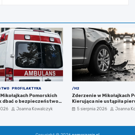
STWO
PROFILAKTYKA
/H2
 Mikołajkach Pomorskich
Zderzenie w Mikołajkach 
jak dbać o bezpieczeństwo
Kierująca nie ustąpiła pi
 2026
Joanna Kowalczyk
5 sierpnia 2026
Joanna K