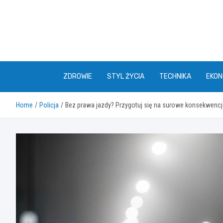
Skip
to
content
ZDROWIE
STYL ŻYCIA
TECHNIKA
EKON
Home
Policja
Bez prawa jazdy? Przygotuj się na surowe konsekwencj