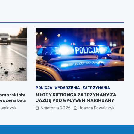
POLICJA
WYDARZENIA
ZATRZYMANIA
Pomorskich:
MŁODY KIEROWCA ZATRZYMANY ZA
erwszeństwa
JAZDĘ POD WPŁYWEM MARIHUANY
owalczyk
5 sierpnia 2026
Joanna Kowalczyk