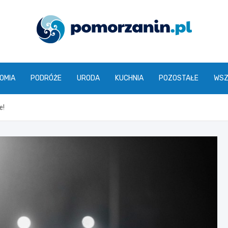
pomorzanin.pl
OMIA
PODRÓŻE
URODA
KUCHNIA
POZOSTAŁE
WSZ
e!