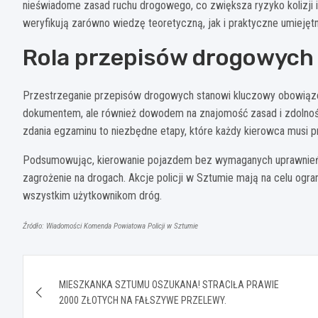
nieświadome zasad ruchu drogowego, co zwiększa ryzyko kolizji 
weryfikują zarówno wiedzę teoretyczną, jak i praktyczne umieję
Rola przepisów drogowych
Przestrzeganie przepisów drogowych stanowi kluczowy obowiązek
dokumentem, ale również dowodem na znajomość zasad i zdolność
zdania egzaminu to niezbędne etapy, które każdy kierowca musi prz
Podsumowując, kierowanie pojazdem bez wymaganych uprawnień
zagrożenie na drogach. Akcje policji w Sztumie mają na celu ogr
wszystkim użytkownikom dróg.
Źródło: Wiadomości Komenda Powiatowa Policji w Sztumie
Nawigacja
MIESZKANKA SZTUMU OSZUKANA! STRACIŁA PRAWIE
wpisu
2000 ZŁOTYCH NA FAŁSZYWE PRZELEWY.