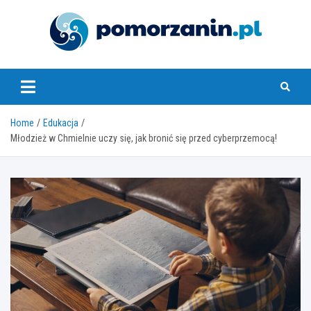
Skip
to
content
pomorzanin.pl
Home
Edukacja
Młodzież w Chmielnie uczy się, jak bronić się przed cyberprzemocą!