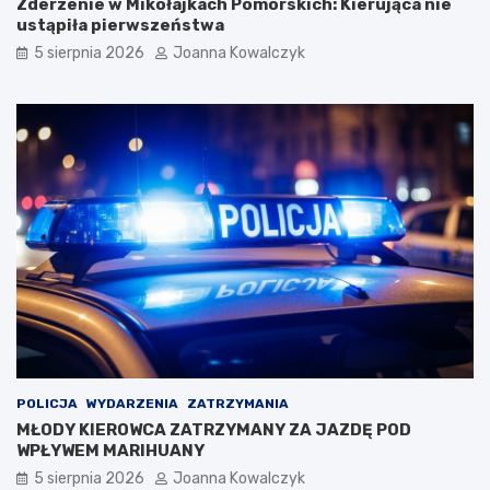
Zderzenie w Mikołajkach Pomorskich: Kierująca nie
ustąpiła pierwszeństwa
5 sierpnia 2026
Joanna Kowalczyk
POLICJA
WYDARZENIA
ZATRZYMANIA
MŁODY KIEROWCA ZATRZYMANY ZA JAZDĘ POD
WPŁYWEM MARIHUANY
5 sierpnia 2026
Joanna Kowalczyk