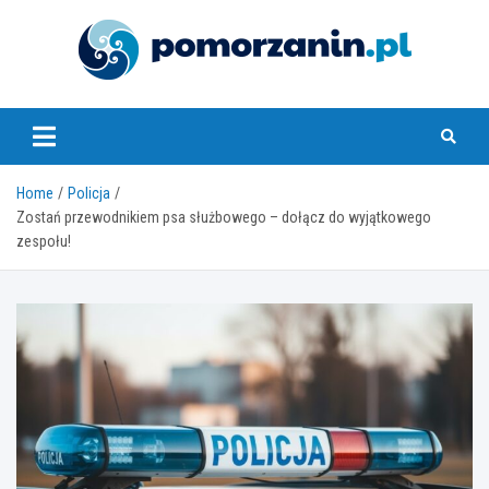
Skip
to
content
pomorzanin.pl
Home
Policja
Zostań przewodnikiem psa służbowego – dołącz do wyjątkowego
zespołu!