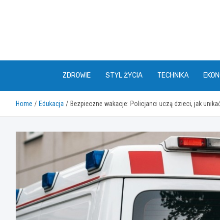
Skip
to
content
ZDROWIE
STYL ŻYCIA
TECHNIKA
EKON
Home
Edukacja
Bezpieczne wakacje: Policjanci uczą dzieci, jak unik