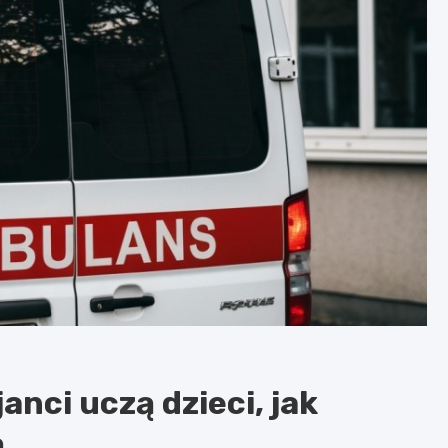
anci uczą dzieci, jak
ą