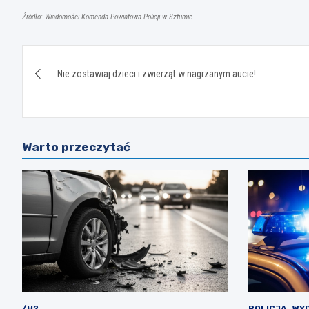
Źródło: Wiadomości Komenda Powiatowa Policji w Sztumie
Nawigacja
Nie zostawiaj dzieci i zwierząt w nagrzanym aucie!
wpisu
Warto przeczytać
/H2
POLICJA
WY