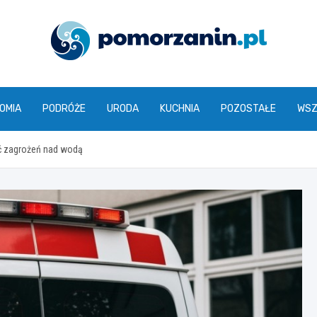
pomorzanin.pl
OMIA
PODRÓŻE
URODA
KUCHNIA
POZOSTAŁE
WSZ
ać zagrożeń nad wodą