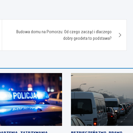
Budowa domu na Pomorzu: Od czego zacząć i dlaczego
dobry geodeta to podstawa?
DARZENIA
ZATRZYMANIA
BEZPIECZEŃSTWO
PRAWO