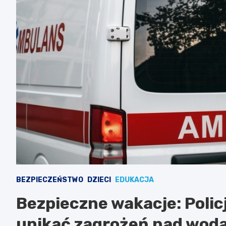
BEZPIECZEŃSTWO
DZIECI
EDUKACJA
Bezpieczne wakacje: Policj
unikać zagrożeń nad wod