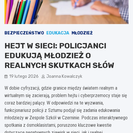
BEZPIECZEŃSTWO
EDUKACJA
MŁODZIEŻ
HEJT W SIECI: POLICJANCI
EDUKUJĄ MŁODZIEŻ O
REALNYCH SKUTKACH SŁÓW
19 lutego 2026
Joanna Kowalczyk
W dobie cyfryzacji, gdzie granice między światem realnym a
wirtualnym się zacierają, problem hejtu i cyberprzemocy staje się
coraz bardziej palący. W odpowiedzi na te wyzwania,
funkcjonariusz policji z Sztumu podjął się zadania edukowania
młodzieży w Zespole Szkół w Czerninie. Podczas interaktywnego
spotkania z ósmoklasistami, poruszono kluczowe kwestie
dotyczące negatywnych zjawisk w sieci, jak i realnej