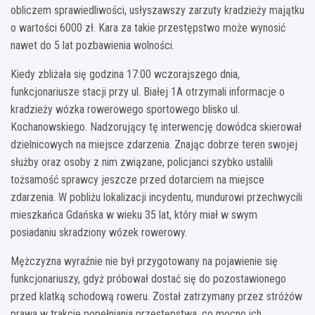
obliczem sprawiedliwości, usłyszawszy zarzuty kradzieży majątku
o wartości 6000 zł. Kara za takie przestępstwo może wynosić
nawet do 5 lat pozbawienia wolności.
Kiedy zbliżała się godzina 17:00 wczorajszego dnia,
funkcjonariusze stacji przy ul. Białej 1A otrzymali informacje o
kradzieży wózka rowerowego sportowego blisko ul.
Kochanowskiego. Nadzorujący tę interwencję dowódca skierował
dzielnicowych na miejsce zdarzenia. Znając dobrze teren swojej
służby oraz osoby z nim związane, policjanci szybko ustalili
tożsamość sprawcy jeszcze przed dotarciem na miejsce
zdarzenia. W pobliżu lokalizacji incydentu, mundurowi przechwycili
mieszkańca Gdańska w wieku 35 lat, który miał w swym
posiadaniu skradziony wózek rowerowy.
Mężczyzna wyraźnie nie był przygotowany na pojawienie się
funkcjonariuszy, gdyż próbował dostać się do pozostawionego
przed klatką schodową roweru. Został zatrzymany przez stróżów
prawa w trakcie popełniania przestępstwa, co mocno ich