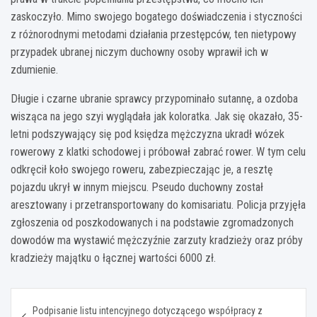
zaskoczyło. Mimo swojego bogatego doświadczenia i styczności
z różnorodnymi metodami działania przestępców, ten nietypowy
przypadek ubranej niczym duchowny osoby wprawił ich w
zdumienie.
Długie i czarne ubranie sprawcy przypominało sutannę, a ozdoba
wisząca na jego szyi wyglądała jak koloratka. Jak się okazało, 35-
letni podszywający się pod księdza mężczyzna ukradł wózek
rowerowy z klatki schodowej i próbował zabrać rower. W tym celu
odkręcił koło swojego roweru, zabezpieczając je, a resztę
pojazdu ukrył w innym miejscu. Pseudo duchowny został
aresztowany i przetransportowany do komisariatu. Policja przyjęła
zgłoszenia od poszkodowanych i na podstawie zgromadzonych
dowodów ma wystawić mężczyźnie zarzuty kradzieży oraz próby
kradzieży majątku o łącznej wartości 6000 zł.
Nawigacja
Podpisanie listu intencyjnego dotyczącego współpracy z