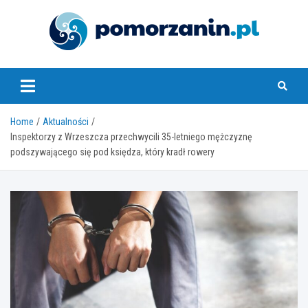
Skip
to
content
pomorzanin.pl
Home
Aktualności
Inspektorzy z Wrzeszcza przechwycili 35-letniego mężczyznę
podszywającego się pod księdza, który kradł rowery