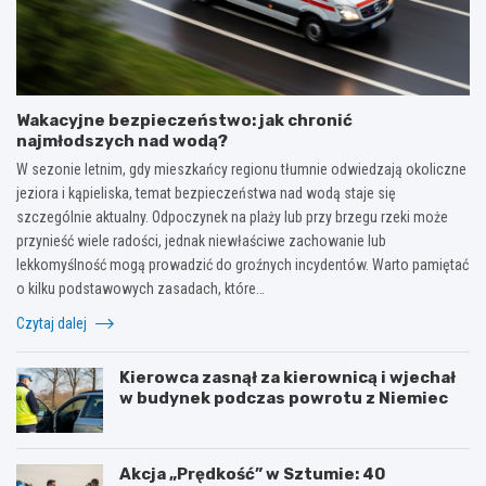
Wakacyjne bezpieczeństwo: jak chronić
najmłodszych nad wodą?
W sezonie letnim, gdy mieszkańcy regionu tłumnie odwiedzają okoliczne
jeziora i kąpieliska, temat bezpieczeństwa nad wodą staje się
szczególnie aktualny. Odpoczynek na plaży lub przy brzegu rzeki może
przynieść wiele radości, jednak niewłaściwe zachowanie lub
lekkomyślność mogą prowadzić do groźnych incydentów. Warto pamiętać
o kilku podstawowych zasadach, które…
Czytaj dalej
Kierowca zasnął za kierownicą i wjechał
w budynek podczas powrotu z Niemiec
Akcja „Prędkość” w Sztumie: 40