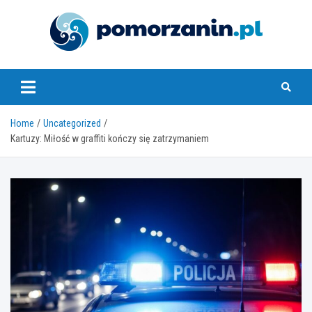
Skip
to
content
pomorzanin.pl
Home
Uncategorized
Kartuzy: Miłość w graffiti kończy się zatrzymaniem