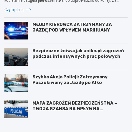
kobieta nie ustąpiła pierwszeństwa, co doprowadziło do kolizji. Za…
Czytaj dalej
MŁODY KIEROWCA ZATRZYMANY ZA
JAZDĘ POD WPŁYWEM MARIHUANY
Bezpieczne żniwa: jak uniknąć zagrożeń
podczas intensywnych prac polowych
Szybka Akcja Policji: Zatrzymany
Poszukiwany za Jazdę po Alko
MAPA ZAGROŻEŃ BEZPIECZEŃSTWA –
TWOJA SZANSA NA WPŁYW NA
BEZPIECZEŃSTWO W OKOLICY