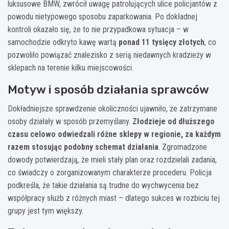
luksusowe BMW, zwrócił uwagę patrolujących ulice policjantów z
powodu nietypowego sposobu zaparkowania. Po dokładnej
kontroli okazało się, że to nie przypadkowa sytuacja – w
samochodzie odkryto kawę wartą
ponad 11 tysięcy złotych
, co
pozwoliło powiązać znalezisko z serią niedawnych kradzieży w
sklepach na terenie kilku miejscowości.
Motyw i sposób działania sprawców
Dokładniejsze sprawdzenie okoliczności ujawniło, że zatrzymane
osoby działały w sposób przemyślany.
Złodzieje od dłuższego
czasu celowo odwiedzali różne sklepy w regionie, za każdym
razem stosując podobny schemat działania
. Zgromadzone
dowody potwierdzają, że mieli stały plan oraz rozdzielali zadania,
co świadczy o zorganizowanym charakterze procederu. Policja
podkreśla, że takie działania są trudne do wychwycenia bez
współpracy służb z różnych miast – dlatego sukces w rozbiciu tej
grupy jest tym większy.