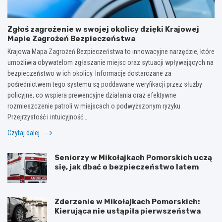
Zgłoś zagrożenie w swojej okolicy dzięki Krajowej
Mapie Zagrożeń Bezpieczeństwa
Krajowa Mapa Zagrożeń Bezpieczeństwa to innowacyjne narzędzie, które
umożliwia obywatelom zgłaszanie miejsc oraz sytuacji wpływających na
bezpieczeństwo w ich okolicy. Informacje dostarczane za
pośrednictwem tego systemu są poddawane weryfikacji przez służby
policyjne, co wspiera prewencyjne działania oraz efektywne
rozmieszczenie patroli w miejscach o podwyższonym ryzyku.
Przejrzystość i intuicyjność…
Czytaj dalej
Seniorzy w Mikołajkach Pomorskich uczą
się, jak dbać o bezpieczeństwo latem
Zderzenie w Mikołajkach Pomorskich:
Kierująca nie ustąpiła pierwszeństwa