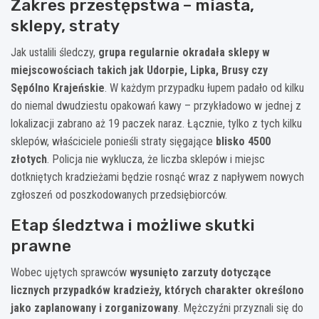
Zakres przestępstwa – miasta,
sklepy, straty
Jak ustalili śledczy,
grupa regularnie okradała sklepy w
miejscowościach takich jak Udorpie, Lipka, Brusy czy
Sępólno Krajeńskie
. W każdym przypadku łupem padało od kilku
do niemal dwudziestu opakowań kawy – przykładowo w jednej z
lokalizacji zabrano aż 19 paczek naraz. Łącznie, tylko z tych kilku
sklepów, właściciele ponieśli straty sięgające
blisko 4500
złotych
. Policja nie wyklucza, że liczba sklepów i miejsc
dotkniętych kradzieżami będzie rosnąć wraz z napływem nowych
zgłoszeń od poszkodowanych przedsiębiorców.
Etap śledztwa i możliwe skutki
prawne
Wobec ujętych sprawców
wysunięto zarzuty dotyczące
licznych przypadków kradzieży, których charakter określono
jako zaplanowany i zorganizowany
. Mężczyźni przyznali się do