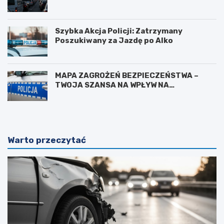
Szybka Akcja Policji: Zatrzymany
Poszukiwany za Jazdę po Alko
MAPA ZAGROŻEŃ BEZPIECZEŃSTWA –
TWOJA SZANSA NA WPŁYW NA
BEZPIECZEŃSTWO W OKOLICY
Warto przeczytać