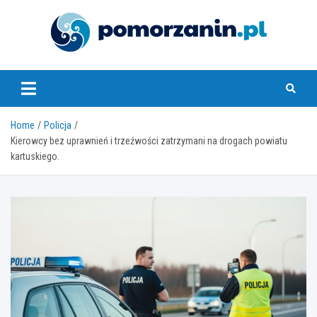
Skip
to
content
pomorzanin.pl
Home
Policja
Kierowcy bez uprawnień i trzeźwości zatrzymani na drogach powiatu
kartuskiego.