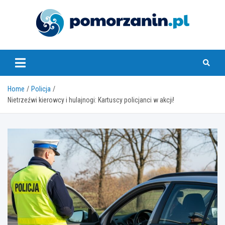
Skip
to
content
pomorzanin.pl
Home
Policja
Nietrzeźwi kierowcy i hulajnogi: Kartuscy policjanci w akcji!