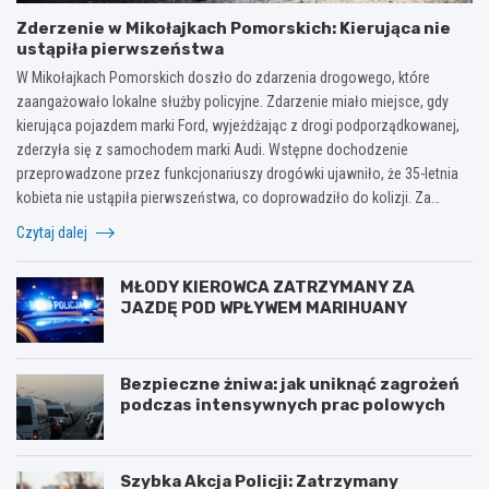
Zderzenie w Mikołajkach Pomorskich: Kierująca nie
ustąpiła pierwszeństwa
W Mikołajkach Pomorskich doszło do zdarzenia drogowego, które
zaangażowało lokalne służby policyjne. Zdarzenie miało miejsce, gdy
kierująca pojazdem marki Ford, wyjeżdżając z drogi podporządkowanej,
zderzyła się z samochodem marki Audi. Wstępne dochodzenie
przeprowadzone przez funkcjonariuszy drogówki ujawniło, że 35-letnia
kobieta nie ustąpiła pierwszeństwa, co doprowadziło do kolizji. Za…
Czytaj dalej
MŁODY KIEROWCA ZATRZYMANY ZA
JAZDĘ POD WPŁYWEM MARIHUANY
Bezpieczne żniwa: jak uniknąć zagrożeń
podczas intensywnych prac polowych
Szybka Akcja Policji: Zatrzymany