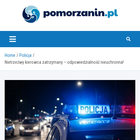
Skip
to
content
pomorzanin.pl
Home
Policja
Nietrzeźwy kierowca zatrzymany – odpowiedzialność nieuchronna!