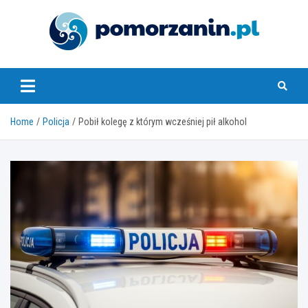
Skip
to
content
pomorzanin.pl
Home
Policja
Pobił kolegę z którym wcześniej pił alkohol