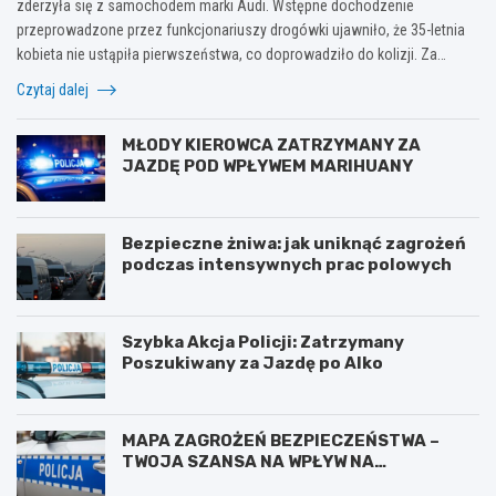
zderzyła się z samochodem marki Audi. Wstępne dochodzenie
przeprowadzone przez funkcjonariuszy drogówki ujawniło, że 35-letnia
kobieta nie ustąpiła pierwszeństwa, co doprowadziło do kolizji. Za…
Czytaj dalej
MŁODY KIEROWCA ZATRZYMANY ZA
JAZDĘ POD WPŁYWEM MARIHUANY
Bezpieczne żniwa: jak uniknąć zagrożeń
podczas intensywnych prac polowych
Szybka Akcja Policji: Zatrzymany
Poszukiwany za Jazdę po Alko
MAPA ZAGROŻEŃ BEZPIECZEŃSTWA –
TWOJA SZANSA NA WPŁYW NA
BEZPIECZEŃSTWO W OKOLICY