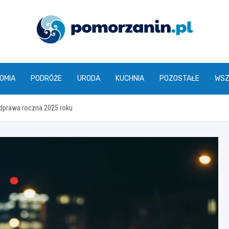
pomorzanin.pl
OMIA
PODRÓŻE
URODA
KUCHNIA
POZOSTAŁE
WSZ
dprawa roczna 2025 roku