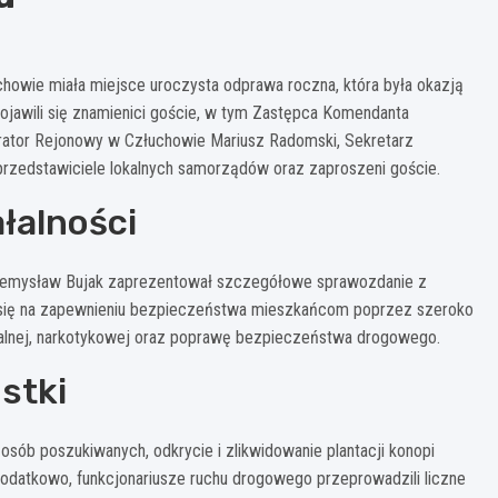
howie miała miejsce uroczysta odprawa roczna, która była okazją
ojawili się znamienici goście, w tym Zastępca Komendanta
urator Rejonowy w Człuchowie Mariusz Radomski, Sekretarz
rzedstawiciele lokalnych samorządów oraz zaproszeni goście.
łalności
rzemysław Bujak zaprezentował szczegółowe sprawozdanie z
ili się na zapewnieniu bezpieczeństwa mieszkańcom poprzez szeroko
inalnej, narkotykowej oraz poprawę bezpieczeństwa drogowego.
stki
ób poszukiwanych, odkrycie i zlikwidowanie plantacji konopi
 Dodatkowo, funkcjonariusze ruchu drogowego przeprowadzili liczne