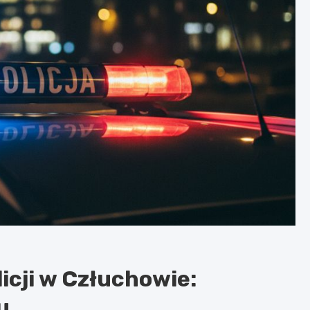
icji w Człuchowie:
u