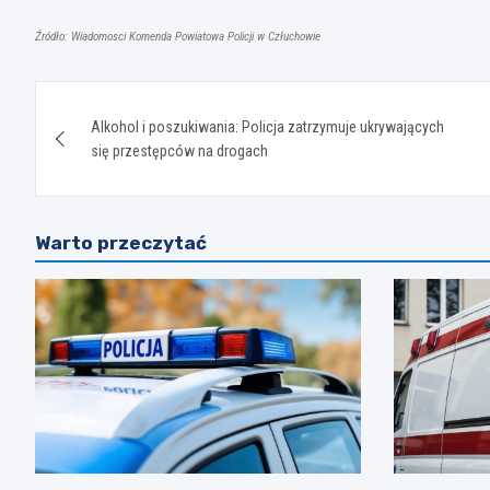
Źródło: Wiadomosci Komenda Powiatowa Policji w Człuchowie
Nawigacja
Alkohol i poszukiwania: Policja zatrzymuje ukrywających
wpisu
się przestępców na drogach
Warto przeczytać