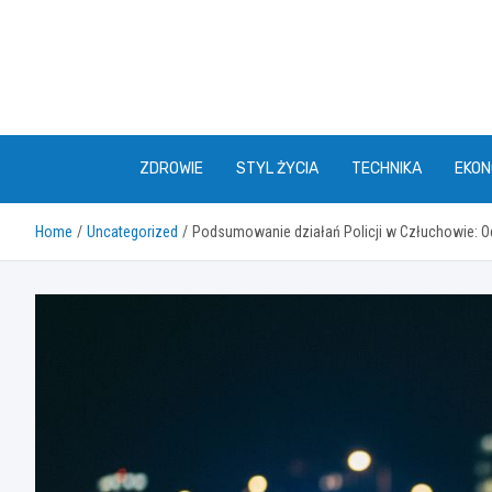
Skip
to
content
ZDROWIE
STYL ŻYCIA
TECHNIKA
EKON
Home
Uncategorized
Podsumowanie działań Policji w Człuchowie: O