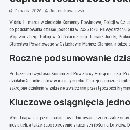
11 marca 2026
Joanna Kowalczyk
W dniu 11 marca w siedzibie Komendy Powiatowej Policji w Człuc
do podsumowania działań jednostki w 2025 roku. Na wydarzeniu p
Wojewódzkiego Policji w Gdańsku mł. insp. Tomasz Juński, Prok
Starostwa Powiatowego w Człuchowie Mariusz Słomion, a także p
Roczne podsumowanie dzia
Podczas uroczystości Komendant Powiatowy Policji mł. insp. P
działalności policjantów w minionym roku. Funkcjonariusze skup
zakrojone działania w zakresie zwalczania przestępczości krym
Kluczowe osiągnięcia jedno
Wśród najważniejszych sukcesów odnotowano szereg zatrzymań os
indyjskich, a także zabezpieczenie znacznych ilości narkotyków.