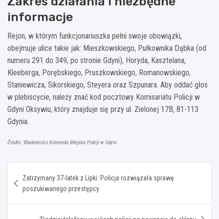
Zakres działania i niezbędne
informacje
Rejon, w którym funkcjonariuszka pełni swoje obowiązki,
obejmuje ulice takie jak: Mieszkowskiego, Pułkownika Dąbka (od
numeru 291 do 349, po stronie Gdyni), Horyda, Kasztelana,
Kleeberga, Porębskiego, Pruszkowskiego, Romanowskiego,
Staniewicza, Sikorskiego, Steyera oraz Szpunara. Aby oddać głos
w plebiscycie, należy znać kod pocztowy Komisariatu Policji w
Gdyni Oksywiu, który znajduje się przy ul. Zielonej 17B, 81-113
Gdynia.
Źródło: Wiadomości Komenda Miejska Policji w Gdyni
Nawigacja
Zatrzymany 37-latek z Lipki: Policja rozwiązała sprawę
wpisu
poszukiwanego przestępcy