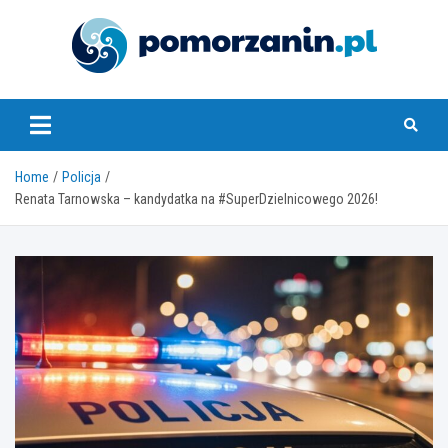
Skip
to
content
pomorzanin.pl
Home
Policja
Renata Tarnowska – kandydatka na #SuperDzielnicowego 2026!