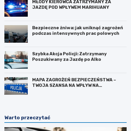
MŁODY KIEROWCA ZATRZYMANY ZA
JAZDĘ POD WPŁYWEM MARIHUANY
Bezpieczne żniwa: jak uniknąć zagrożeń
podczas intensywnych prac polowych
Szybka Akcja Policji: Zatrzymany
Poszukiwany za Jazdę po Alko
MAPA ZAGROŻEŃ BEZPIECZEŃSTWA –
TWOJA SZANSA NA WPŁYW NA
BEZPIECZEŃSTWO W OKOLICY
Warto przeczytać