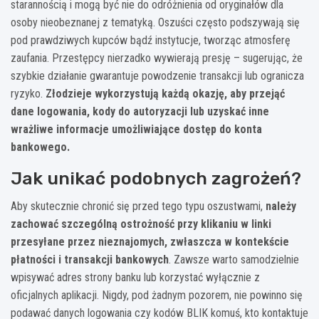
starannością i mogą być nie do odróżnienia od oryginałów dla
osoby nieobeznanej z tematyką. Oszuści często podszywają się
pod prawdziwych kupców bądź instytucje, tworząc atmosferę
zaufania. Przestępcy nierzadko wywierają presję – sugerując, że
szybkie działanie gwarantuje powodzenie transakcji lub ogranicza
ryzyko.
Złodzieje wykorzystują każdą okazję, aby przejąć
dane logowania, kody do autoryzacji lub uzyskać inne
wrażliwe informacje umożliwiające dostęp do konta
bankowego.
Jak unikać podobnych zagrożeń?
Aby skutecznie chronić się przed tego typu oszustwami,
należy
zachować szczególną ostrożność przy klikaniu w linki
przesyłane przez nieznajomych, zwłaszcza w kontekście
płatności i transakcji bankowych
. Zawsze warto samodzielnie
wpisywać adres strony banku lub korzystać wyłącznie z
oficjalnych aplikacji. Nigdy, pod żadnym pozorem, nie powinno się
podawać danych logowania czy kodów BLIK komuś, kto kontaktuje