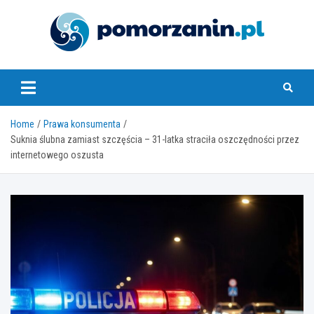
Skip
to
content
pomorzanin.pl
Home
Prawa konsumenta
Suknia ślubna zamiast szczęścia – 31-latka straciła oszczędności przez
internetowego oszusta