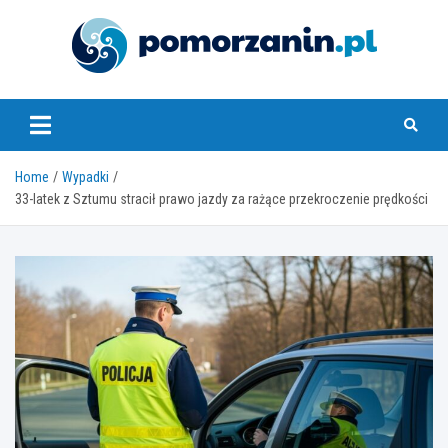
Skip
to
content
pomorzanin.pl
Home
Wypadki
33-latek z Sztumu stracił prawo jazdy za rażące przekroczenie prędkości