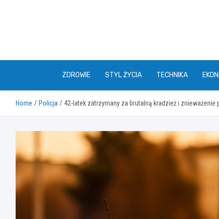
Skip
to
content
ZDROWIE
STYL ŻYCIA
TECHNIKA
EKON
Home
Policja
42-latek zatrzymany za brutalną kradzież i znieważenie 