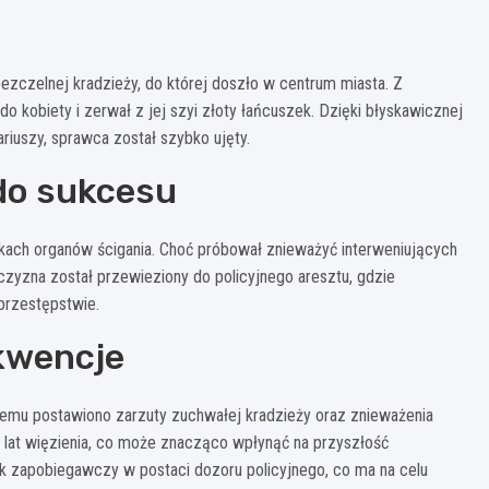
bezczelnej kradzieży, do której doszło w centrum miasta. Z
o kobiety i zerwał z jej szyi złoty łańcuszek. Dzięki błyskawicznej
riuszy, sprawca został szybko ujęty.
 do sukcesu
rękach organów ścigania. Choć próbował znieważyć interweniujących
żczyzna został przewieziony do policyjnego aresztu, gdzie
przestępstwie.
kwencje
mu postawiono zarzuty zuchwałej kradzieży oraz znieważenia
8 lat więzienia, co może znacząco wpłynąć na przyszłość
 zapobiegawczy w postaci dozoru policyjnego, co ma na celu