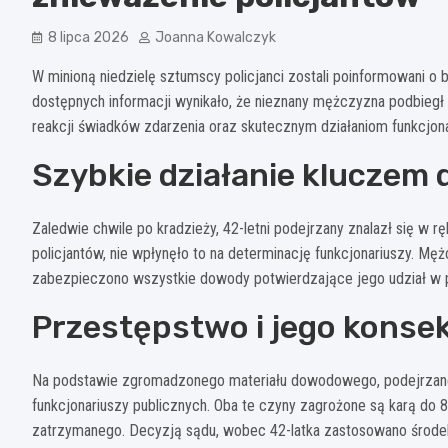
8 lipca 2026
Joanna Kowalczyk
W minioną niedzielę sztumscy policjanci zostali poinformowani o 
dostępnych informacji wynikało, że nieznany mężczyzna podbiegł d
reakcji świadków zdarzenia oraz skutecznym działaniom funkcjona
Szybkie działanie kluczem
Zaledwie chwile po kradzieży, 42-letni podejrzany znalazł się w 
policjantów, nie wpłynęło to na determinację funkcjonariuszy. Mę
zabezpieczono wszystkie dowody potwierdzające jego udział w 
Przestępstwo i jego konse
Na podstawie zgromadzonego materiału dowodowego, podejrzane
funkcjonariuszy publicznych. Oba te czyny zagrożone są karą do 
zatrzymanego. Decyzją sądu, wobec 42-latka zastosowano środek