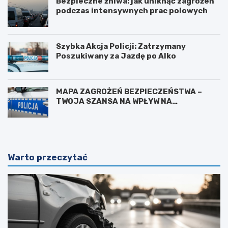
Bezpieczne żniwa: jak uniknąć zagrożeń
podczas intensywnych prac polowych
Szybka Akcja Policji: Zatrzymany
Poszukiwany za Jazdę po Alko
MAPA ZAGROŻEŃ BEZPIECZEŃSTWA –
TWOJA SZANSA NA WPŁYW NA
BEZPIECZEŃSTWO W OKOLICY
Warto przeczytać