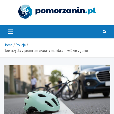
Skip
to
content
pomorzanin.pl
Home
Policja
Rowerzysta z promilem ukarany mandatem w Dzierzgoniu