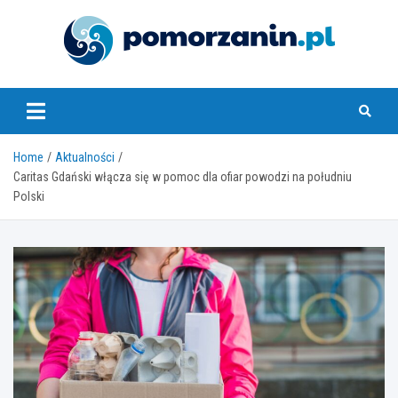
Skip
to
content
pomorzanin.pl
Home
Aktualności
Caritas Gdański włącza się w pomoc dla ofiar powodzi na południu
Polski