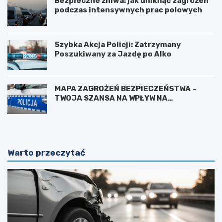
Bezpieczne żniwa: jak uniknąć zagrożeń
podczas intensywnych prac polowych
Szybka Akcja Policji: Zatrzymany
Poszukiwany za Jazdę po Alko
MAPA ZAGROŻEŃ BEZPIECZEŃSTWA –
TWOJA SZANSA NA WPŁYW NA
BEZPIECZEŃSTWO W OKOLICY
Warto przeczytać