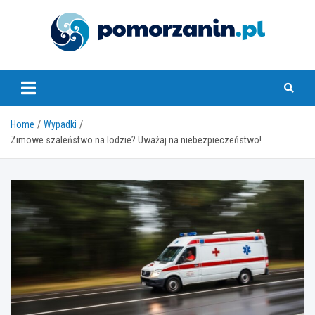
Skip
to
content
pomorzanin.pl
Home
Wypadki
Zimowe szaleństwo na lodzie? Uważaj na niebezpieczeństwo!