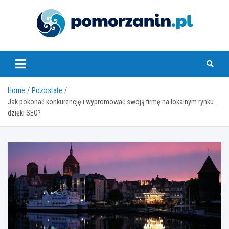
Skip
to
content
pomorzanin.pl
Home
Pozostałe
Jak pokonać konkurencję i wypromować swoją firmę na lokalnym rynku
dzięki SEO?