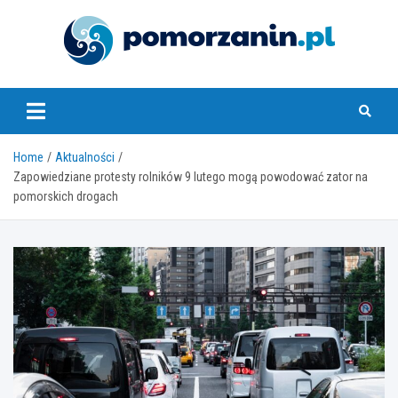
Skip
to
content
pomorzanin.pl
Home
Aktualności
Zapowiedziane protesty rolników 9 lutego mogą powodować zator na
pomorskich drogach